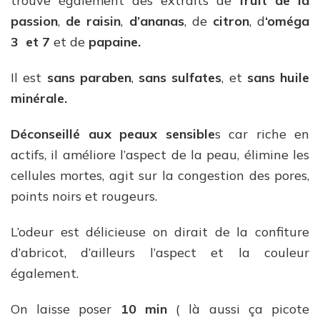
trouve également des extraits de
fruit de la
passion
,
de raisin
,
d’ananas
, de
citron
, d
‘oméga
3 et 7
et de
papaine.
Il est
sans paraben
,
sans sulfates
, et
sans huile
minérale.
Déconseillé aux peaux sensible
s car riche en
actifs, il améliore l’aspect de la peau, élimine les
cellules mortes, agit sur la congestion des pores,
points noirs et rougeurs.
L’odeur est délicieuse on dirait de la confiture
d’abricot, d’ailleurs l’aspect et la couleur
également.
On laisse poser
10 min
( là aussi ça picote