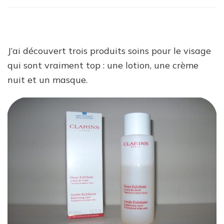
Trois
produits
de
beauté
coup
J’ai découvert trois produits soins pour le visage
de
cœur:
qui sont vraiment top : une lotion, une crème
exfoliant,
nuit et un masque.
masque
et
crème
de
nuit