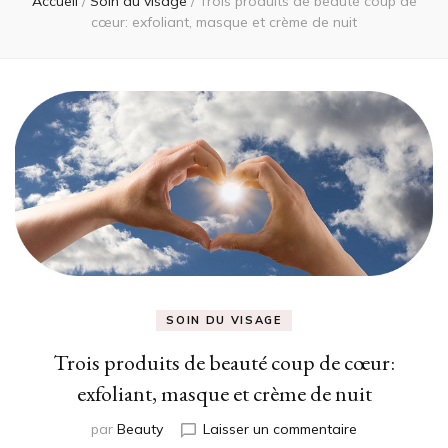
Accueil
/
Soin du visage
/
Trois produits de beauté coup de
cœur: exfoliant, masque et crème de nuit
SOIN DU VISAGE
Trois produits de beauté coup de cœur:
exfoliant, masque et crème de nuit
sur
par
Beauty
Laisser un commentaire