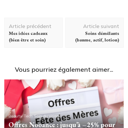
Navigation
Article précédent
Article suivant
d'article
Mes idées cadeaux
Soins démêlants
(bien être et soin)
(baume, actif, lotion)
Vous pourriez également aimer...
Beauty Tech
Soin du visage
Offres Nooance : jusqu’à –25% pour