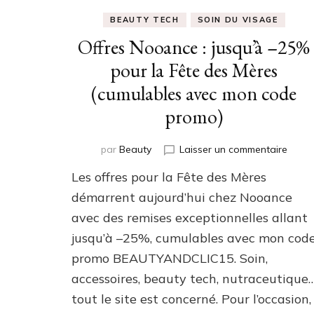
BEAUTY TECH
SOIN DU VISAGE
Offres Nooance : jusqu’à –25%
pour la Fête des Mères
(cumulables avec mon code
promo)
sur
par
Beauty
Laisser un commentaire
Offre
Les offres pour la Fête des Mères
Nooa
:
démarrent aujourd’hui chez Nooance
jusqu
avec des remises exceptionnelles allant
–
jusqu’à –25%, cumulables avec mon cod
25%
pour
promo BEAUTYANDCLIC15. Soin,
la
accessoires, beauty tech, nutraceutique
Fête
des
tout le site est concerné. Pour l’occasion,
Mères