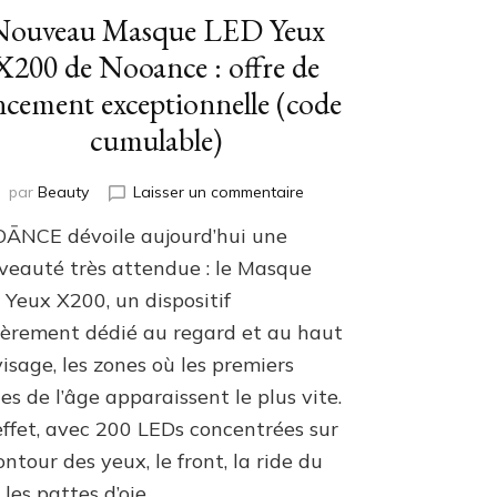
Nouveau Masque LED Yeux
X200 de Nooance : offre de
ncement exceptionnelle (code
cumulable)
sur
par
Beauty
Laisser un commentaire
Nouveau
ĀNCE dévoile aujourd’hui une
Masque
LED
veauté très attendue : le Masque
Yeux
 Yeux X200, un dispositif
X200
ièrement dédié au regard et au haut
de
Nooance
isage, les zones où les premiers
:
es de l’âge apparaissent le plus vite.
offre
de
effet, avec 200 LEDs concentrées sur
lancement
ontour des yeux, le front, la ride du
exceptionnelle
, les pattes d’oie …
(code