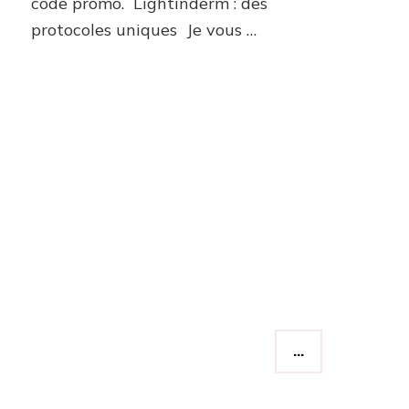
code promo. Lightinderm : des
lables
protocoles uniques Je vous …
)
…