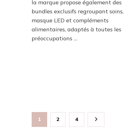
la marque propose également des
(cumu
bundles exclusifs regroupant soins,
avec
mon
masque LED et compléments
code
alimentaires, adaptés à toutes les
promo
préoccupations …
Pagination
Page
Page
Page
1
2
4
des
publications