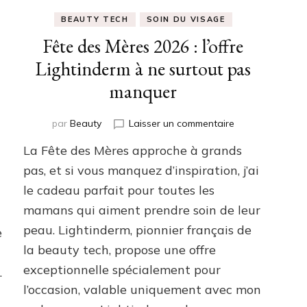
BEAUTY TECH
SOIN DU VISAGE
Fête des Mères 2026 : l’offre
Lightinderm à ne surtout pas
manquer
sur
par
Beauty
Laisser un commentaire
Fête
La Fête des Mères approche à grands
des
s
Mères
pas, et si vous manquez d’inspiration, j’ai
nce
2026
le cadeau parfait pour toutes les
:
’à
mamans qui aiment prendre soin de leur
l’offre
Lightinderm
peau. Lightinderm, pionnier français de
e
à
la beauty tech, propose une offre
ne
surtout
exceptionnelle spécialement pour
…
pas
l’occasion, valable uniquement avec mon
manquer