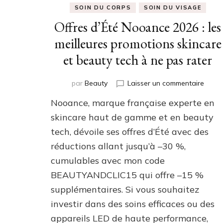
SOIN DU CORPS
SOIN DU VISAGE
Offres d’Été Nooance 2026 : les
meilleures promotions skincare
et beauty tech à ne pas rater
sur
par
Beauty
Laisser un commentaire
Offre
Nooance, marque française experte en
d’Été
Nooa
skincare haut de gamme et en beauty
2026
tech, dévoile ses offres d’Été avec des
:
réductions allant jusqu’à –30 %,
les
meille
cumulables avec mon code
promo
BEAUTYANDCLIC15 qui offre –15 %
skinc
et
supplémentaires. Si vous souhaitez
beaut
investir dans des soins efficaces ou des
tech
appareils LED de haute performance,
à