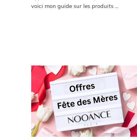
ne
voici mon guide sur les produits …
pas
rater