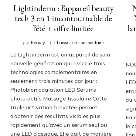
Lightinderm : l’appareil beauty
tech 3 en 1 incontournable de
l’été + offre limitée
la
sur
par
Beauty
Laisser un commentaire
Lightinderm
Le Lightinderm est un appareil de soin
:
s
l’appareil
nouvelle génération qui associe trois
NOO
beauty
nce
technologies complémentaires en
nou
tech
seulement trois minutes par jour :
3
LED
en
Photobiomodulation LED Sérums
ent
1
ures
photo‑actifs Massage tissulaire Cette
du v
incontournable
tions
de
triple activation brevetée permet
are
sign
l’été
d’obtenir des résultats visibles plus
En 
+
y
rapidement qu’avec un sérum seul ou
offre
le c
limitée
une LED classique. Elle agit de manière
lion