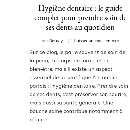
Hygiène dentaire : le guide
complet pour prendre soin de
ses dents au quotidien
sur
par
Beauty
Laisser un commentaire
Hygiè
Sur ce blog, je parle souvent de soin de
denta
:
la peau, du corps, de forme et de
le
bien‑être, mais il existe un aspect
guide
essentiel de la santé que l’on oublie
compl
pour
parfois : l’hygiène dentaire. Prendre soin
prend
de ses dents, c’est préserver son sourire,
soin
de
mais aussi sa santé générale. Une
ses
bouche saine contribue notamment à
dents
réduire …
au
quoti