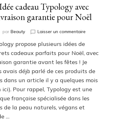
Idée cadeau Typology avec
ivraison garantie pour Noël
sur
par
Beauty
Laisser un commentaire
Idée
ology propose plusieurs idées de
cadeau
Typology
frets cadeaux parfaits pour Noël, avec
avec
aison garantie avant les fêtes ! Je
livraison
 avais déjà parlé de ces produits de
garantie
pour
s dans un article il y a quelques mois
Noël
n ici). Pour rappel, Typology est une
que française spécialisée dans les
s de la peau naturels, végans et
e …