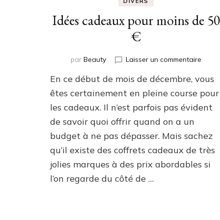
DIVERS
Idées cadeaux pour moins de 50
€
sur
par
Beauty
Laisser un commentaire
Idées
En ce début de mois de décembre, vous
cade
pour
êtes certainement en pleine course pour
moins
les cadeaux. Il n’est parfois pas évident
de
de savoir quoi offrir quand on a un
50
€
budget à ne pas dépasser. Mais sachez
qu’il existe des coffrets cadeaux de très
jolies marques à des prix abordables si
l’on regarde du côté de …