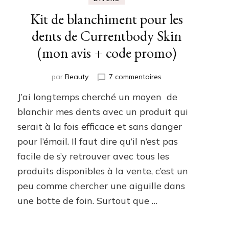
Kit de blanchiment pour les
dents de Currentbody Skin
(mon avis + code promo)
sur
par
Beauty
7 commentaires
aux
Kit
J’ai longtemps cherché un moyen de
de
blanchiment
blanchir mes dents avec un produit qui
pour
serait à la fois efficace et sans danger
les
pour l’émail. Il faut dire qu’il n’est pas
dents
de
facile de s’y retrouver avec tous les
Currentbody
produits disponibles à la vente, c’est un
Skin
(mon
peu comme chercher une aiguille dans
avis
une botte de foin. Surtout que …
+
code
promo)