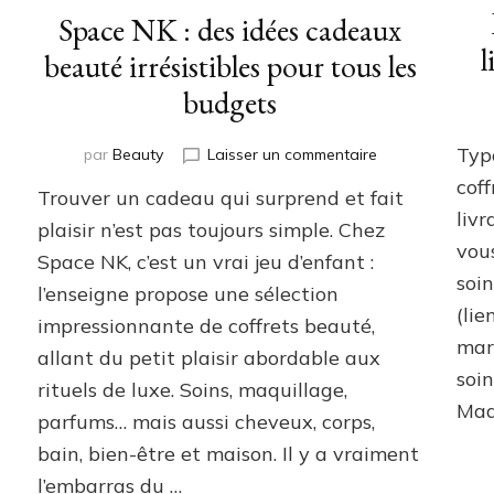
Space NK : des idées cadeaux
l
beauté irrésistibles pour tous les
budgets
Typ
sur
par
Beauty
Laisser un commentaire
ne
Space
cof
Trouver un cadeau qui surprend et fait
ire
NK
livr
:
plaisir n’est pas toujours simple. Chez
des
vous
Space NK, c’est un vrai jeu d’enfant :
idées
soin
l’enseigne propose une sélection
et
cadeaux
(lie
beauté
impressionnante de coffrets beauté,
re
irrésistibles
mar
allant du petit plaisir abordable aux
pour
soin
tous
rituels de luxe. Soins, maquillage,
les
Mad
parfums… mais aussi cheveux, corps,
budgets
bain, bien-être et maison. Il y a vraiment
dien
l’embarras du …