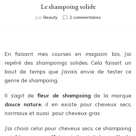
Le shampoing solide
sur
par
Beauty
2 commentaires
Le
shampoing
solide
En faisant mes courses en magasin bio, j’ai
repéré des shampoings solides. Cela faisait un
bout de temps que j’avais envie de tester ce
genre de shampoing.
Il s’agit de
fleur de shampoing
de la marque
douce nature
, il en existe pour cheveux secs,
normaux et aussi
pour cheveux gras
J’ai choisi celui pour cheveux secs, ce shampoing