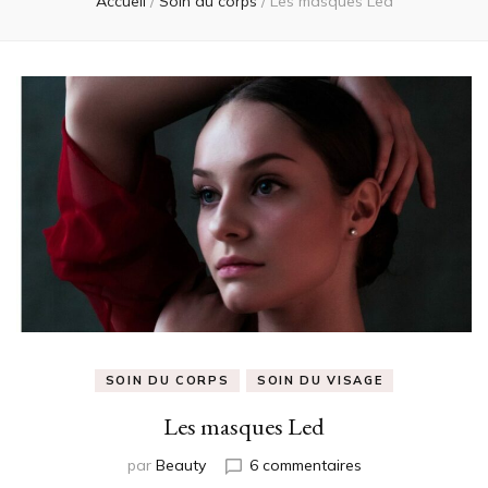
Accueil
/
Soin du corps
/
Les masques Led
SOIN DU CORPS
SOIN DU VISAGE
Les masques Led
sur
par
Beauty
6 commentaires
Les