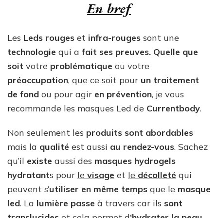
En bref
Les
Leds rouges
et
infra-rouges
sont une
technologie
qui a
fait ses preuves. Quelle que
soit
votre
problématique
ou votre
préoccupation
, que ce soit pour
un traitement
de fond
ou pour agir
en prévention
, je vous
recommande les masques Led de
Currentbody
.
Non seulement les
produits sont abordables
mais la
qualité
est aussi
au rendez-vous
. Sachez
qu’il
existe
aussi des
masques hydrogels
hydratant
s pour
le
visage
et
le
décolleté
qui
peuvent s’
utiliser
en même
temps
que le
masque
led
. La
lumière passe
à travers car ils
sont
translucides
et cela permet d
‘hydrater la peau