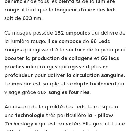
bénéficier
de tous les
bienfaits
de la
lumière
rouge
, il faut que la
longueur d’onde
des leds
soit de
633 nm.
Ce masque possède
132 ampoules
qui délivre de
la lumière rouge. Il
se compose
de
66 Leds
rouges
qui agissent à la
surface
de la peau pour
booster la production de collagène
et
66 leds
proches infra-rouges
qui
agissent
plus
en
profondeur
pour
activer la circulation sanguine.
Le
masque est souple
et s’
adapte facilement
au
visage grâce aux
sangles fournies.
Au niveau de la
qualité
des Leds, le masque a
une
technologie
très particulière
la « pillow
Technology »
qui est
brevetée.
Elle garantit une