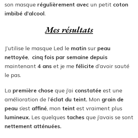
son masque
régulièrement avec
un petit
coton
imbibé d’alcool
.
Mes résultats
J’utilise le masque Led le
matin
sur
peau
nettoyée
,
cinq fois par semaine
depuis
maintenant
4 ans
et je me
félicite
d’avoir sauté
le pas.
La
première chose
que j’ai
constatée
est une
amélioration de l’
éclat du teint.
Mon
grain de
peau
s’est
affiné
, mon
teint
est vraiment plus
lumineux.
Les quelques
taches
que j’avais se sont
nettement atténuées.