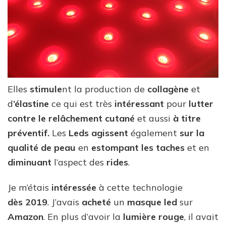
Elles
stimule
nt la production de
collagène
et
d
’élastine
ce qui est très
intéressant
pour
lutter
contre le relâchement cutané
et aussi
à titre
préventif.
Les
Leds agissent
également
sur la
qualité de peau
en
estompant les taches
et en
diminuant
l’aspect des
rides
.
Je m’étais
intéressée
à cette technologie
dès 2019
. J’avais
acheté
un
masque led
sur
Amazon
. En plus d’avoir la
lumière rouge
, il avait