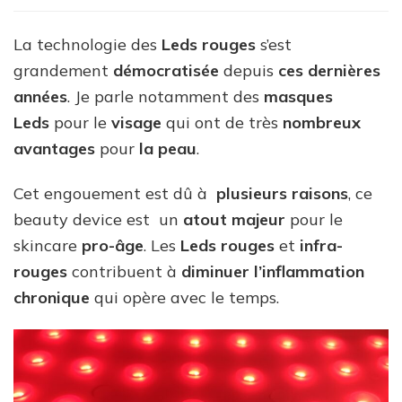
masques
Led
La technologie des
Leds rouges
s’est
grandement
démocratisée
depuis
ces dernières
années
. Je parle notamment des
masques
Leds
pour le
visage
qui ont de très
nombreux
avantages
pour
la peau
.
Cet engouement est dû à
plusieurs raisons
, ce
beauty device est un
atout majeur
pour le
skincare
pro-âge
. Les
Leds rouges
et
infra-
rouges
contribuent à
diminuer l’inflammation
chronique
qui opère avec le temps.