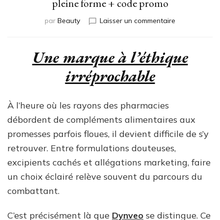
pleine forme + code promo
sur
par
Beauty
Laisser un commentaire
Compléments
Dynveo
pour
Une marque à l’éthique
une
irréprochable
rentrée
en
pleine
forme
À l’heure où les rayons des pharmacies
+
débordent de compléments alimentaires aux
code
promesses parfois floues, il devient difficile de s’y
promo
retrouver. Entre formulations douteuses,
excipients cachés et allégations marketing, faire
un choix éclairé relève souvent du parcours du
combattant.
C’est précisément là que
Dynveo
se distingue. Ce