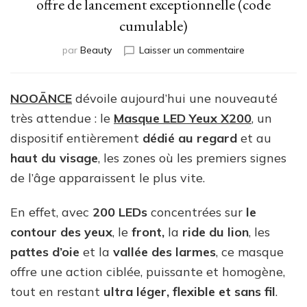
offre de lancement exceptionnelle (code
cumulable)
sur
par
Beauty
Laisser un commentaire
Nouveau
Masque
LED
NOOĀNCE
dévoile aujourd’hui une nouveauté
Yeux
très attendue : le
Masque LED Yeux X200
, un
X200
de
dispositif entièrement
dédié au regard
et au
Nooance
haut du visage
, les zones où les premiers signes
:
de l’âge apparaissent le plus vite.
offre
de
lancement
En effet, avec
200 LEDs
concentrées sur
le
exceptionnell
contour des yeux
, le
front,
la
ride du lion
, les
(code
pattes d’oie
et la
vallée des larmes
, ce masque
cumulable)
offre une action ciblée, puissante et homogène,
tout en restant
ultra léger, flexible et sans fil
.