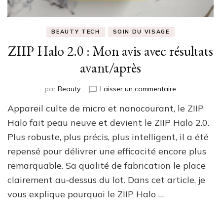
BEAUTY TECH
SOIN DU VISAGE
ZIIP Halo 2.0 : Mon avis avec résultats
avant/après
sur
par
Beauty
Laisser un commentaire
ZIIP
Appareil culte de micro et nanocourant, le ZIIP
Halo
2.0
Halo fait peau neuve et devient le ZIIP Halo 2.0.
:
Plus robuste, plus précis, plus intelligent, il a été
Mon
repensé pour délivrer une efficacité encore plus
avis
avec
remarquable. Sa qualité de fabrication le place
résultats
clairement au‑dessus du lot. Dans cet article, je
avant/après
vous explique pourquoi le ZIIP Halo …