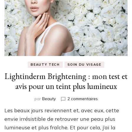
BEAUTY TECH
SOIN DU VISAGE
Lightinderm Brightening : mon test et
avis pour un teint plus lumineux
sur
par
Beauty
2 commentaires
Lightinderm
Les beaux jours reviennent et, avec eux, cette
Brightening
:
envie irrésistible de retrouver une peau plus
mon
lumineuse et plus fraîche. Et pour cela, j’ai la
test