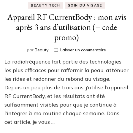
BEAUTY TECH
SOIN DU VISAGE
Appareil RF CurrentBody : mon avis
après 3 ans d’utilisation (+ code
promo)
sur
par
Beauty
Laisser un commentaire
Appareil
La radiofréquence fait partie des technologies
RF
CurrentBody
les plus efficaces pour raffermir la peau, atténuer
:
les rides et redonner du rebond au visage.
mon
Depuis un peu plus de trois ans, j’utilise l’appareil
avis
après
RF CurrentBody, et les résultats ont été
3
suffisamment visibles pour que je continue à
ans
d’utilisation
l’intégrer à ma routine chaque semaine. Dans
(+
cet article, je vous …
code
promo)