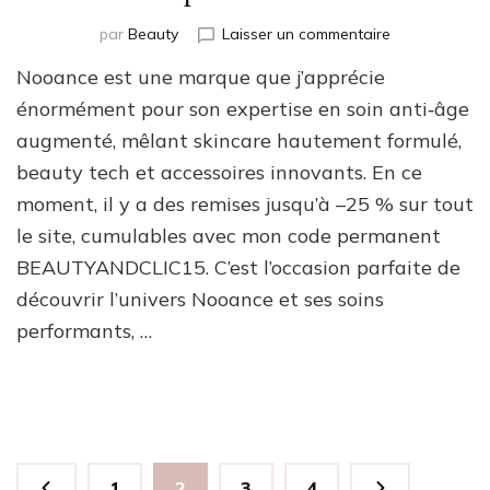
sur
par
Beauty
Laisser un commentaire
Offres
Nooance est une marque que j’apprécie
d’hiver
Nooance
énormément pour son expertise en soin anti‑âge
:
augmenté, mêlant skincare hautement formulé,
soins
beauty tech et accessoires innovants. En ce
apaisants
&
moment, il y a des remises jusqu’à –25 % sur tout
routines
le site, cumulables avec mon code permanent
beauty
tech
BEAUTYANDCLIC15. C’est l’occasion parfaite de
pour
découvrir l’univers Nooance et ses soins
une
performants, …
peau
renforcée
Pagination
Page
Page
Page
Page
1
2
3
4