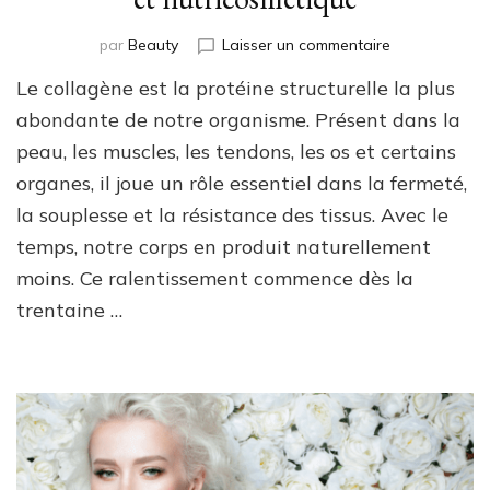
sur
par
Beauty
Laisser un commentaire
Booster
Le collagène est la protéine structurelle la plus
son
collagène
abondante de notre organisme. Présent dans la
:
peau, les muscles, les tendons, les os et certains
LED,
organes, il joue un rôle essentiel dans la fermeté,
skincare
et
la souplesse et la résistance des tissus. Avec le
nutricosmétiq
temps, notre corps en produit naturellement
moins. Ce ralentissement commence dès la
trentaine …