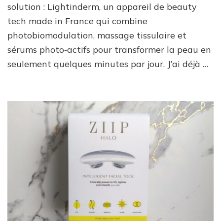
solution : Lightinderm, un appareil de beauty
et
avis
tech made in France qui combine
pour
photobiomodulation, massage tissulaire et
un
teint
sérums photo‑actifs pour transformer la peau en
plus
seulement quelques minutes par jour. J’ai déjà …
lumineux