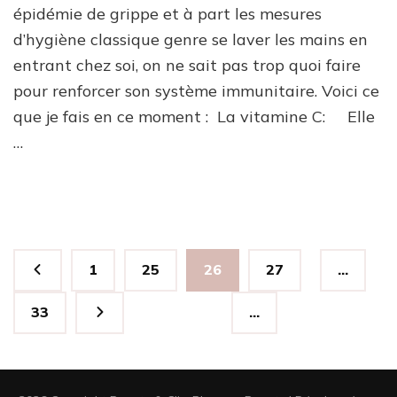
épidémie de grippe et à part les mesures
d’hygiène classique genre se laver les mains en
entrant chez soi, on ne sait pas trop quoi faire
pour renforcer son système immunitaire. Voici ce
que je fais en ce moment : La vitamine C: Elle
…
Pagination
Page
Page
Page
Page
1
25
26
27
…
des
publications
Page
33
…