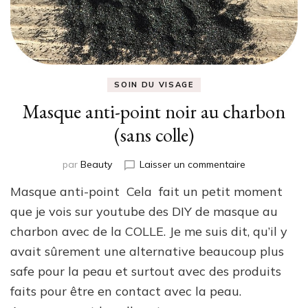
SOIN DU VISAGE
Masque anti-point noir au charbon
(sans colle)
sur
par
Beauty
Laisser un commentaire
Masque
Masque anti-point Cela fait un petit moment
anti-
point
que je vois sur youtube des DIY de masque au
noir
charbon avec de la COLLE. Je me suis dit, qu’il y
au
avait sûrement une alternative beaucoup plus
charbon
(sans
safe pour la peau et surtout avec des produits
colle)
faits pour être en contact avec la peau.