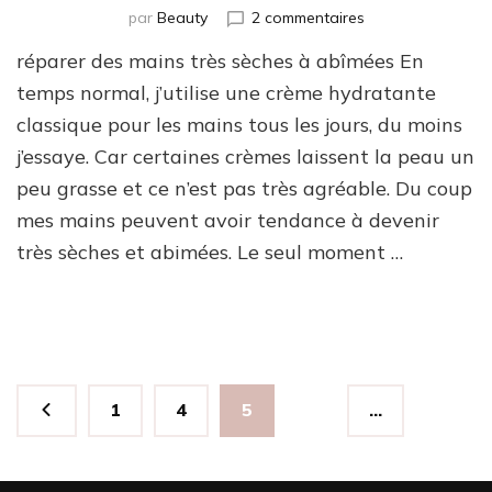
sur
par
Beauty
2 commentaires
Mains
réparer des mains très sèches à abîmées En
abimées
par
temps normal, j’utilise une crème hydratante
les
classique pour les mains tous les jours, du moins
lavages
j’essaye. Car certaines crèmes laissent la peau un
fréquents
peu grasse et ce n’est pas très agréable. Du coup
mes mains peuvent avoir tendance à devenir
très sèches et abimées. Le seul moment …
Pagination
Page
Page
Page
1
4
5
…
des
publications