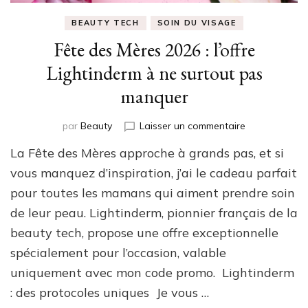
BEAUTY TECH
SOIN DU VISAGE
Fête des Mères 2026 : l’offre
Lightinderm à ne surtout pas
manquer
sur
par
Beauty
Laisser un commentaire
Fête
La Fête des Mères approche à grands pas, et si
des
Mères
vous manquez d’inspiration, j’ai le cadeau parfait
2026
pour toutes les mamans qui aiment prendre soin
:
de leur peau. Lightinderm, pionnier français de la
l’offre
Lightinderm
beauty tech, propose une offre exceptionnelle
à
spécialement pour l’occasion, valable
ne
surtout
uniquement avec mon code promo. Lightinderm
pas
: des protocoles uniques Je vous …
manquer