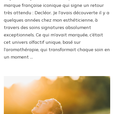
son
marque française iconique qui signe un retour
grand
très attendu : Decléor. Je l’avais découverte il y a
retour
quelques années chez mon esthéticienne, à
:
j’ai
travers des soins signatures absolument
testé
exceptionnels. Ce qui m’avait marquée, c’était
la
gamme
cet univers olfactif unique, basé sur
Néroli
l’aromathérapie, qui transformait chaque soin en
Bigarade
un moment …
(+
code
promo)