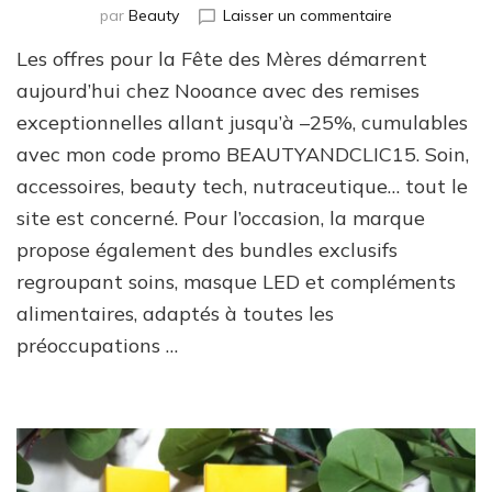
sur
par
Beauty
Laisser un commentaire
Offres
Les offres pour la Fête des Mères démarrent
Nooance
:
aujourd’hui chez Nooance avec des remises
jusqu’à
exceptionnelles allant jusqu’à –25%, cumulables
–
avec mon code promo BEAUTYANDCLIC15. Soin,
25%
pour
accessoires, beauty tech, nutraceutique… tout le
la
site est concerné. Pour l’occasion, la marque
Fête
des
propose également des bundles exclusifs
Mères
regroupant soins, masque LED et compléments
(cumulables
alimentaires, adaptés à toutes les
avec
mon
préoccupations …
code
promo)