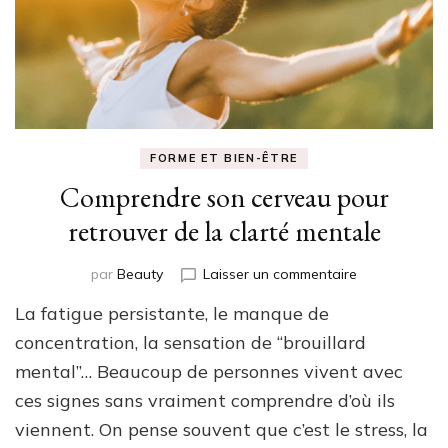
FORME ET BIEN-ÊTRE
Comprendre son cerveau pour
retrouver de la clarté mentale
sur
par
Beauty
Laisser un commentaire
Comprendre
La fatigue persistante, le manque de
son
cerveau
concentration, la sensation de “brouillard
pour
mental”… Beaucoup de personnes vivent avec
retrouver
ces signes sans vraiment comprendre d’où ils
de
la
viennent. On pense souvent que c’est le stress, la
clarté